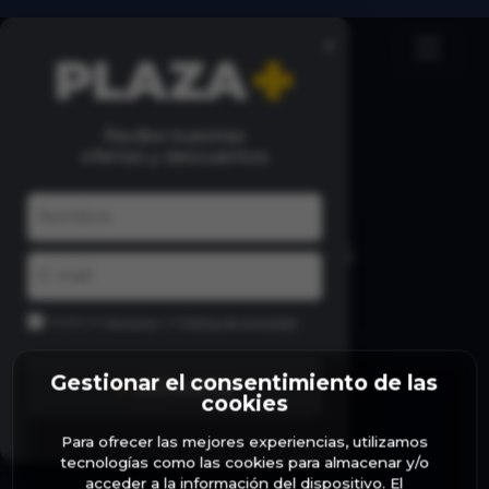
×
Recibe nuestras
ofertas y descuentos
MÁS CONCIERTOS
Acepto los
términos
y la
Política de privacidad
Gestionar el consentimiento de las
+
SÚMATE
cookies
Para ofrecer las mejores experiencias, utilizamos
PATROCINA
tecnologías como las cookies para almacenar y/o
acceder a la información del dispositivo. El