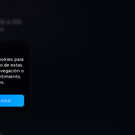
a a día
os
ookies para
to de estas
avegación o
ntimiento,
es.
URAR