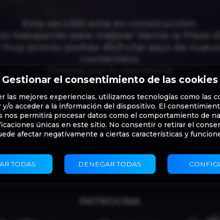
Esta sección está en construcción.
s trabajando para mejorar Siente la Plaza dí
 muy pronto podrás disfrutar aquí de nuev
contenidos.
¡Gracias por tu paciencia!
Gestionar el consentimiento de las cookies
er las mejores experiencias, utilizamos tecnologías como las c
y/o acceder a la información del dispositivo. El consentimien
s nos permitirá procesar datos como el comportamiento de n
ificaciones únicas en este sitio. No consentir o retirar el conse
ede afectar negativamente a ciertas características y funcion
AR TODAS
DENEGAR TODAS
CONFIG
PATROCINA