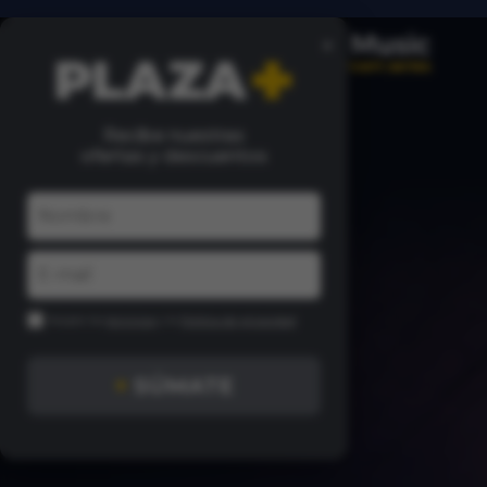
×
Recibe nuestras
ofertas y descuentos
Acepto los
términos
y la
Política de privacidad
+
SÚMATE