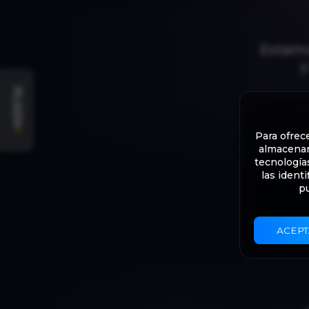
Estamo
y
PLAZA
+
Para ofrec
almacenar 
tecnología
las ident
pu
ACEPT