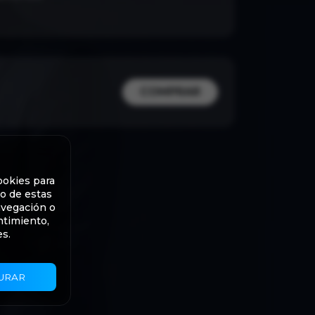
COMPRAR
ookies para
to de estas
avegación o
ntimiento,
es.
URAR