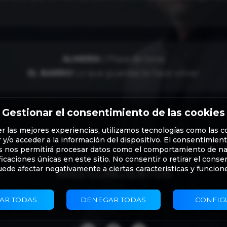
ALMERÍA
| Plaza de toros
EL BARRIO
Lo que guardas te hace volver
Gestionar el consentimiento de las cookies
er las mejores experiencias, utilizamos tecnologías como las c
y/o acceder a la información del dispositivo. El consentimien
s nos permitirá procesar datos como el comportamiento de n
ificaciones únicas en este sitio. No consentir o retirar el conse
ede afectar negativamente a ciertas características y funcion
MÁS CONCIERTOS
AR TODAS
DENEGAR TODAS
CONFIG