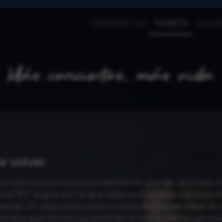
CONCIERTOS
TICKETS
GALER
e volver
 un camino que lo ha convertido en una de las voces m
a “30”, la gira con la que celebrará junto a sus seguid
cial. Un viaje emocional a través de tres décadas de
as y que forman ya parte de la vida de varias gener