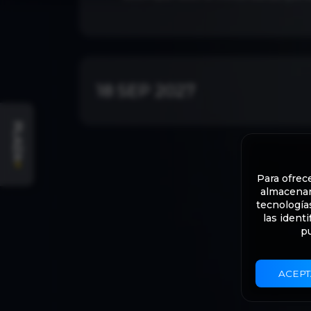
18 SEP 2027
PLAZA
+
Para ofrec
almacenar 
tecnología
las ident
pu
ACEPT