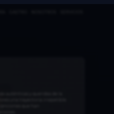
ÍA
GASTRO
NOSOTROS
SERVICIOS
ás auténticas y queridas de la
ores una trayectoria irrepetible.
 canciones que han
aciones.