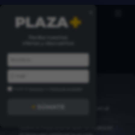
×
Recibe nuestras
ofertas y descuentos
CONÓCENOS
Acepto los
términos
y la
Política de privacidad
En SIENTE LA PLAZA, no solo
planificamos eventos; creamos
+
SÚMATE
experiencias inolvidables que laten al
ritmo de la música.
Nuestra filosofía es simple: la música es
el lenguaje universal que une,