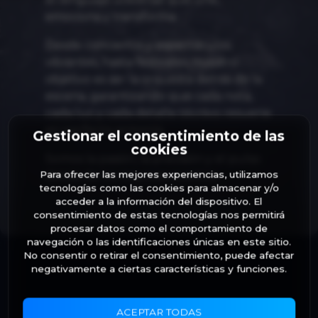
emociona y transforma.
Desde conciertos y espectáculos
vibrantes, hasta festivales, nuestro
objetivo es ser la orquesta detrás de la
escena, garantizando que cada nota,
cada luz y cada detalle técnivo resuene
en perfecta armonía.
Gestionar el consentimiento de las
cookies
Somos la pasión, la precisión y el pulso
Para ofrecer las mejores experiencias, utilizamos
detrás de los mayores eventos.
tecnologías como las cookies para almacenar y/o
acceder a la información del dispositivo. El
consentimiento de estas tecnologías nos permitirá
procesar datos como el comportamiento de
navegación o las identificaciones únicas en este sitio.
No consentir o retirar el consentimiento, puede afectar
negativamente a ciertas características y funciones.
ACEPTAR TODAS