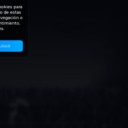
ookies para
to de estas
avegación o
ntimiento,
es.
URAR