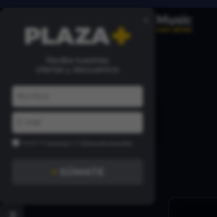
×
Recibe nuestras
ofertas y descuentos
Acepto los
términos
y la
Política de privacidad
+
SÚMATE