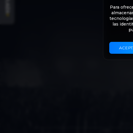
PLAZA
Para ofrec
almacenar 
+
tecnología
las ident
pu
ACEPT