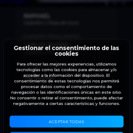
RAPHAEL
Castellón | Plaza de toros
EVENTO FINALIZADO
CARLOS RIVERA
Gestionar el consentimiento de las
Castellón | Plaza de toros
cookies
Para ofrecer las mejores experiencias, utilizamos
EVENTO FINALIZADO
tecnologías como las cookies para almacenar y/o
acceder a la información del dispositivo. El
VER GALERÍA
consentimiento de estas tecnologías nos permitirá
procesar datos como el comportamiento de
navegación o las identificaciones únicas en este sitio.
No consentir o retirar el consentimiento, puede afectar
negativamente a ciertas características y funciones.
ACEPTAR TODAS