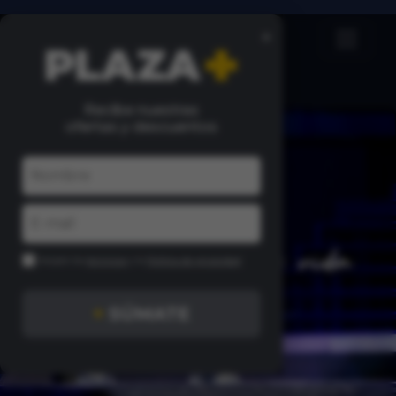
×
Recibe nuestras
ofertas y descuentos
Acepto los
términos
y la
Política de privacidad
+
SÚMATE