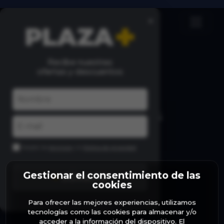
×
Recibe nuestras
ofertas y descuentos
MÁS CONCIERTOS
Acepto los
términos
y la
Política de privacidad
Gestionar el consentimiento de las
+
SÚMATE
cookies
Para ofrecer las mejores experiencias, utilizamos
PATROCINA
tecnologías como las cookies para almacenar y/o
acceder a la información del dispositivo. El