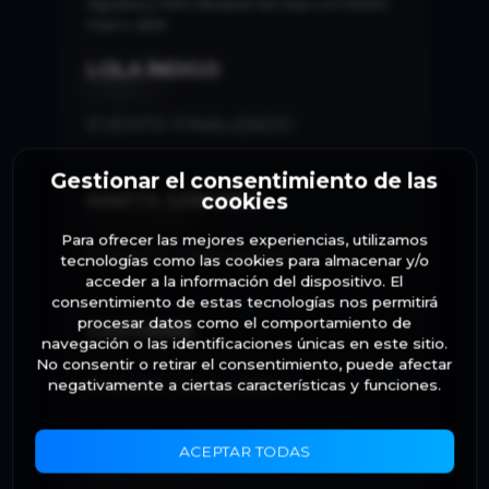
Aguilera y Mení desatan las risas con Misión:
Impro-sible
LOLA ÍNDIGO
TICKET >
EVENTO FINALIZADO
Gestionar el consentimiento de las
cookies
MARTA SÁNCHEZ
VER GALERÍA
Para ofrecer las mejores experiencias, utilizamos
EVENTO FINALIZADO
tecnologías como las cookies para almacenar y/o
acceder a la información del dispositivo. El
consentimiento de estas tecnologías nos permitirá
procesar datos como el comportamiento de
CHAYANNE
navegación o las identificaciones únicas en este sitio.
No consentir o retirar el consentimiento, puede afectar
EVENTO FINALIZADO
negativamente a ciertas características y funciones.
ACEPTAR TODAS
ANTONIO OROZCO
VER GALERÍA