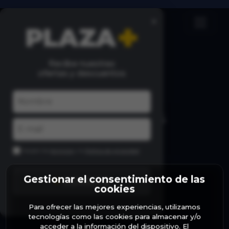
×
Recibe nuestras
ofertas y descuentos
MÁS CONCIERTOS
Acepto los
términos
y la
Política de privacidad
Gestionar el consentimiento de las
+
SÚMATE
cookies
Para ofrecer las mejores experiencias, utilizamos
PATROCINA
tecnologías como las cookies para almacenar y/o
acceder a la información del dispositivo. El