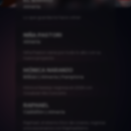
Almería
Lo que guardas te hace volver
NIÑA PASTORI
TICKET >
Almería
Niña Pastori viene por todo lo alto con su
nuevo proyecto
MÓNICA NARANJO
TICKET >
Bilbao | Almería | Pamplona
Mónica Naranjo regresa en 2026 con
Greatest Hits Concerts
RAPHAEL
TICKET >
Castellón | Almería
Raphael, el eterno Divo de Linares, regresa
a los escenarios con Raphaelísimo