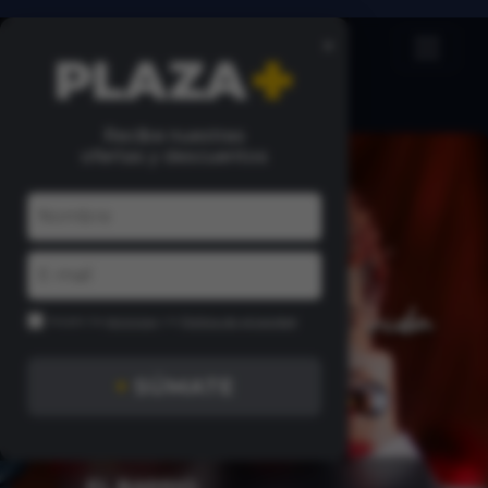
×
Recibe nuestras
ofertas y descuentos
Acepto los
términos
y la
Política de privacidad
+
SÚMATE
EL BARRIO