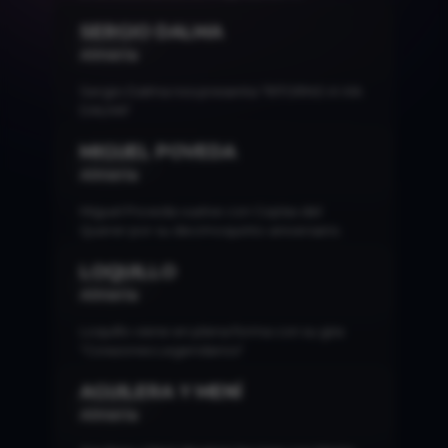
SERGIO DALMA
TICKET >
Almería
Sergio Dalma nos presenta "RITORNO A VIA
DALMA"
MIGUEL POVEDA
TICKET >
Almería
Miguel Poveda vuelve con Coplas del
Querer por su decimoquinto aniversario.
LOQUILLO
TICKET >
Almería
Loquillo viene en plena forma con su gira
"Corazones Legendarios"
AGUILERA Y MENÍ
TICKET >
Almería