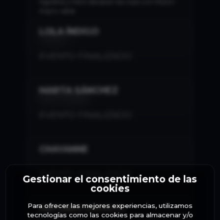
Aguilera y Mení desatan las risas con Misión:
Impro-sible
LOLA ÍNDIGO
TICKET >
EVENTO FINALIZADO
MARTA SÁNCHEZ
VER GALERÍA
EVENTO FINALIZADO
CHAYANNE
EVENTO FINALIZADO
Gestionar el consentimiento de las
cookies
Para ofrecer las mejores experiencias, utilizamos
ANTONIO OROZCO
VER GALERÍA
tecnologías como las cookies para almacenar y/o