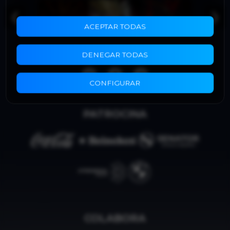
❮
❯
ACEPTAR TODAS
DENEGAR TODAS
CONFIGURAR
PATROCINA
COLABORA