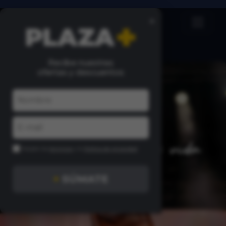
×
Recibe nuestras
ofertas y descuentos
Acepto los
términos
y la
Política de privacidad
+
SÚMATE