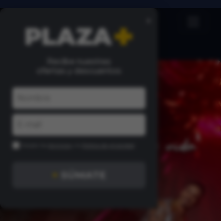
×
Recibe nuestras
ofertas y descuentos
Acepto los
términos
y la
Política de privacidad
+
SÚMATE