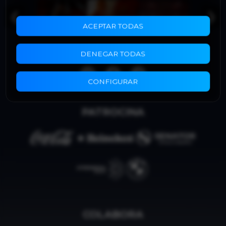
❮
❯
ACEPTAR TODAS
DENEGAR TODAS
CONFIGURAR
PATROCINA
COLABORA